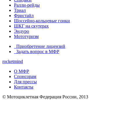
Ралли-рейды
Триал
Фристайл
Шоссейно-кольцевые гонки
ШКГ на скутерах
Эндуро
Мототуризм
Приобретение лицензий
Задать вопрос в МФР
rocketmind
О МФР
Спонсорам
Для прессы
Контакты
© Мотоциклетная Федерация России, 2013