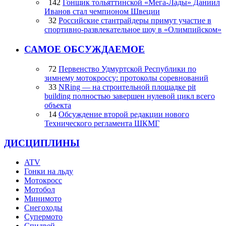
142
Гонщик тольяттинской «Мега-Лады» Даниил
Иванов стал чемпионом Швеции
32
Российские стантрайдеры примут участие в
спортивно-развлекательное шоу в «Олимпийском»
САМОЕ ОБСУЖДАЕМОЕ
72
Первенство Удмуртской Республики по
зимнему мотокроссу: протоколы соревнований
33
NRing — на строительной площадке pit
building полностью завершен нулевой цикл всего
объекта
14
Обсуждение второй редакции нового
Технического регламента ШКМГ
ДИСЦИПЛИНЫ
ATV
Гонки на льду
Мотокросс
Мотобол
Минимото
Снегоходы
Супермото
Спидвей